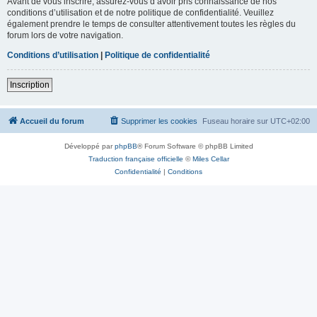
Avant de vous inscrire, assurez-vous d’avoir pris connaissance de nos
conditions d’utilisation et de notre politique de confidentialité. Veuillez
également prendre le temps de consulter attentivement toutes les règles du
forum lors de votre navigation.
Conditions d’utilisation
|
Politique de confidentialité
Inscription
Accueil du forum
Supprimer les cookies
Fuseau horaire sur
UTC+02:00
Développé par
phpBB
® Forum Software © phpBB Limited
Traduction française officielle
©
Miles Cellar
Confidentialité
|
Conditions