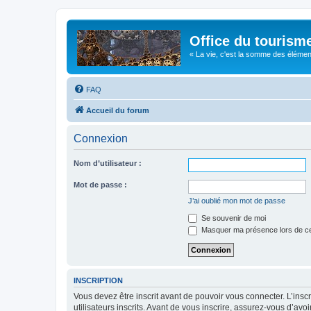
Office du tourism
« La vie, c'est la somme des éléments 
FAQ
Accueil du forum
Connexion
Nom d’utilisateur :
Mot de passe :
J’ai oublié mon mot de passe
Se souvenir de moi
Masquer ma présence lors de ce
INSCRIPTION
Vous devez être inscrit avant de pouvoir vous connecter. L’ins
utilisateurs inscrits. Avant de vous inscrire, assurez-vous d’avo