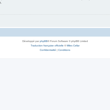
n.
Développé par
phpBB
® Forum Software © phpBB Limited
Traduction française officielle
©
Miles Cellar
Confidentialité
|
Conditions