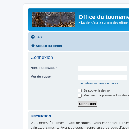
Office du tourism
« La vie, c'est la somme des éléments 
FAQ
Accueil du forum
Connexion
Nom d’utilisateur :
Mot de passe :
J’ai oublié mon mot de passe
Se souvenir de moi
Masquer ma présence lors de ce
INSCRIPTION
Vous devez être inscrit avant de pouvoir vous connecter. L’ins
utilisateurs inscrits. Avant de vous inscrire, assurez-vous d’avo