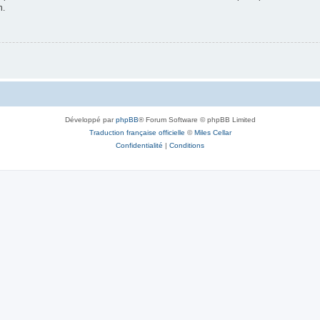
n.
Développé par
phpBB
® Forum Software © phpBB Limited
Traduction française officielle
©
Miles Cellar
Confidentialité
|
Conditions