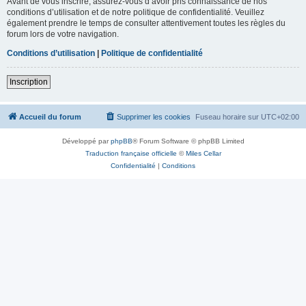
Avant de vous inscrire, assurez-vous d’avoir pris connaissance de nos
conditions d’utilisation et de notre politique de confidentialité. Veuillez
également prendre le temps de consulter attentivement toutes les règles du
forum lors de votre navigation.
Conditions d’utilisation
|
Politique de confidentialité
Inscription
Accueil du forum
Supprimer les cookies
Fuseau horaire sur
UTC+02:00
Développé par
phpBB
® Forum Software © phpBB Limited
Traduction française officielle
©
Miles Cellar
Confidentialité
|
Conditions