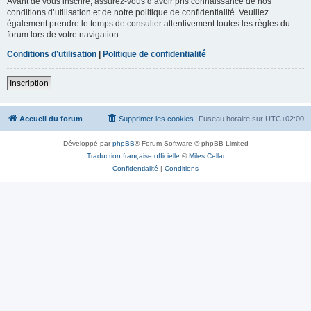
Avant de vous inscrire, assurez-vous d’avoir pris connaissance de nos
conditions d’utilisation et de notre politique de confidentialité. Veuillez
également prendre le temps de consulter attentivement toutes les règles du
forum lors de votre navigation.
Conditions d’utilisation
|
Politique de confidentialité
Inscription
Accueil du forum
Supprimer les cookies
Fuseau horaire sur
UTC+02:00
Développé par
phpBB
® Forum Software © phpBB Limited
Traduction française officielle
©
Miles Cellar
Confidentialité
|
Conditions