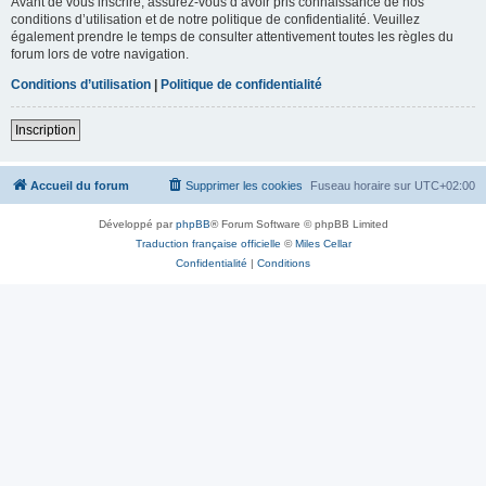
Avant de vous inscrire, assurez-vous d’avoir pris connaissance de nos
conditions d’utilisation et de notre politique de confidentialité. Veuillez
également prendre le temps de consulter attentivement toutes les règles du
forum lors de votre navigation.
Conditions d’utilisation
|
Politique de confidentialité
Inscription
Accueil du forum
Supprimer les cookies
Fuseau horaire sur
UTC+02:00
Développé par
phpBB
® Forum Software © phpBB Limited
Traduction française officielle
©
Miles Cellar
Confidentialité
|
Conditions