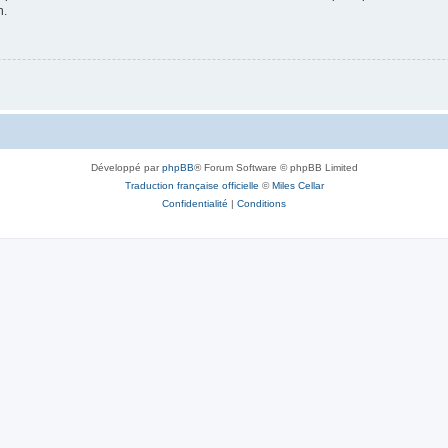
n.
Développé par
phpBB
® Forum Software © phpBB Limited
Traduction française officielle
©
Miles Cellar
Confidentialité
|
Conditions