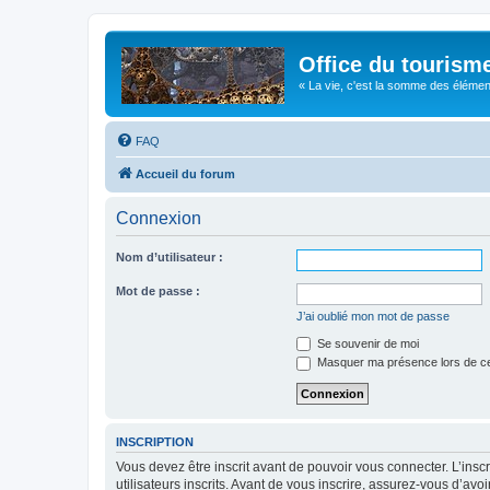
Office du tourism
« La vie, c'est la somme des éléments 
FAQ
Accueil du forum
Connexion
Nom d’utilisateur :
Mot de passe :
J’ai oublié mon mot de passe
Se souvenir de moi
Masquer ma présence lors de ce
INSCRIPTION
Vous devez être inscrit avant de pouvoir vous connecter. L’ins
utilisateurs inscrits. Avant de vous inscrire, assurez-vous d’avo