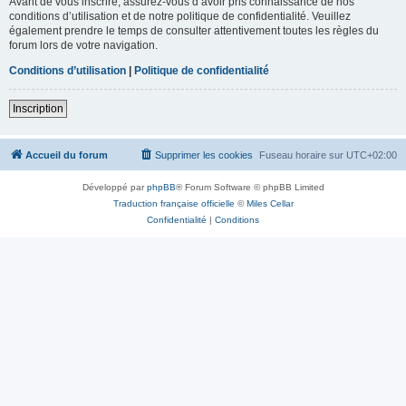
Avant de vous inscrire, assurez-vous d’avoir pris connaissance de nos
conditions d’utilisation et de notre politique de confidentialité. Veuillez
également prendre le temps de consulter attentivement toutes les règles du
forum lors de votre navigation.
Conditions d’utilisation
|
Politique de confidentialité
Inscription
Accueil du forum
Supprimer les cookies
Fuseau horaire sur
UTC+02:00
Développé par
phpBB
® Forum Software © phpBB Limited
Traduction française officielle
©
Miles Cellar
Confidentialité
|
Conditions