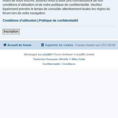
Avant de vous inscrire, assurez-vous d’avoir pris connaissance de nos
conditions d’utilisation et de notre politique de confidentialité. Veuillez
également prendre le temps de consulter attentivement toutes les règles du
forum lors de votre navigation.
Conditions d’utilisation
|
Politique de confidentialité
Inscription
Accueil du forum
Supprimer les cookies
Fuseau horaire sur
UTC+02:00
Développé par
phpBB
® Forum Software © phpBB Limited
Traduction française officielle
©
Miles Cellar
Confidentialité
|
Conditions