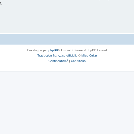
n.
Développé par
phpBB
® Forum Software © phpBB Limited
Traduction française officielle
©
Miles Cellar
Confidentialité
|
Conditions