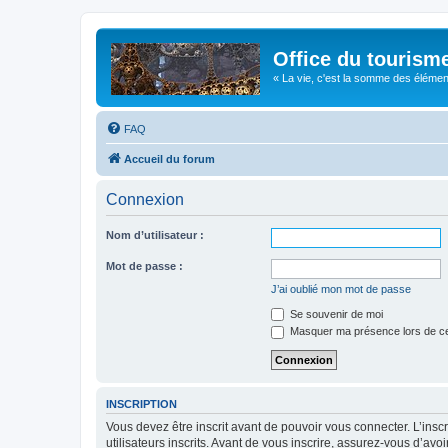
Office du tourism
« La vie, c'est la somme des éléments 
FAQ
Accueil du forum
Connexion
Nom d’utilisateur :
Mot de passe :
J’ai oublié mon mot de passe
Se souvenir de moi
Masquer ma présence lors de ce
INSCRIPTION
Vous devez être inscrit avant de pouvoir vous connecter. L’ins
utilisateurs inscrits. Avant de vous inscrire, assurez-vous d’avo