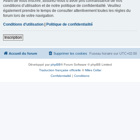
Avant de vous inscrire, assurez-vous d’avoir pris connaissance de nos
conditions d’utilisation et de notre politique de confidentialité. Veuillez
également prendre le temps de consulter attentivement toutes les règles du
forum lors de votre navigation.
Conditions d’utilisation
|
Politique de confidentialité
Inscription
Accueil du forum
Supprimer les cookies
Fuseau horaire sur
UTC+02:00
Développé par
phpBB
® Forum Software © phpBB Limited
Traduction française officielle
©
Miles Cellar
Confidentialité
|
Conditions