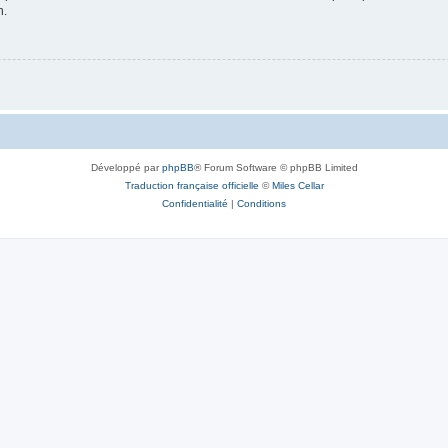
n.
Développé par
phpBB
® Forum Software © phpBB Limited
Traduction française officielle
©
Miles Cellar
Confidentialité
|
Conditions