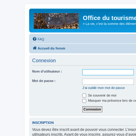
Office du tourism
« La vie, c'est la somme des éléments 
FAQ
Accueil du forum
Connexion
Nom d’utilisateur :
Mot de passe :
J’ai oublié mon mot de passe
Se souvenir de moi
Masquer ma présence lors de ce
INSCRIPTION
Vous devez être inscrit avant de pouvoir vous connecter. L’ins
utilisateurs inscrits. Avant de vous inscrire, assurez-vous d’avo