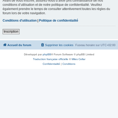
Avant de vous inscrire, assurez-vous d’avoir pris connaissance de nos
conditions d’utilisation et de notre politique de confidentialité. Veuillez
également prendre le temps de consulter attentivement toutes les règles du
forum lors de votre navigation.
Conditions d’utilisation
|
Politique de confidentialité
Inscription
Accueil du forum
Supprimer les cookies
Fuseau horaire sur
UTC+02:00
Développé par
phpBB
® Forum Software © phpBB Limited
Traduction française officielle
©
Miles Cellar
Confidentialité
|
Conditions