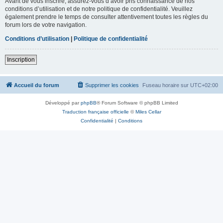
Avant de vous inscrire, assurez-vous d’avoir pris connaissance de nos
conditions d’utilisation et de notre politique de confidentialité. Veuillez
également prendre le temps de consulter attentivement toutes les règles du
forum lors de votre navigation.
Conditions d’utilisation
|
Politique de confidentialité
Inscription
Accueil du forum
Supprimer les cookies
Fuseau horaire sur
UTC+02:00
Développé par
phpBB
® Forum Software © phpBB Limited
Traduction française officielle
©
Miles Cellar
Confidentialité
|
Conditions