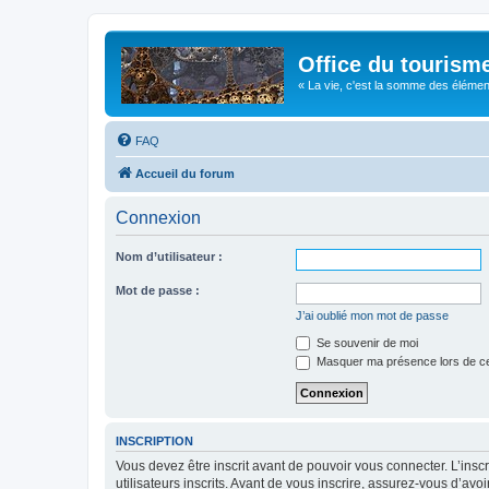
Office du tourism
« La vie, c'est la somme des éléments 
FAQ
Accueil du forum
Connexion
Nom d’utilisateur :
Mot de passe :
J’ai oublié mon mot de passe
Se souvenir de moi
Masquer ma présence lors de ce
INSCRIPTION
Vous devez être inscrit avant de pouvoir vous connecter. L’ins
utilisateurs inscrits. Avant de vous inscrire, assurez-vous d’avo