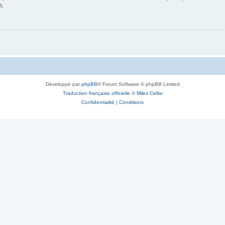
n.
Développé par
phpBB
® Forum Software © phpBB Limited
Traduction française officielle
©
Miles Cellar
Confidentialité
|
Conditions