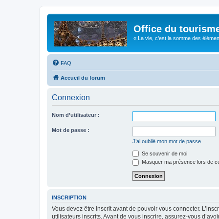
Office du tourism
« La vie, c'est la somme des éléments 
FAQ
Accueil du forum
Connexion
Nom d’utilisateur :
Mot de passe :
J’ai oublié mon mot de passe
Se souvenir de moi
Masquer ma présence lors de ce
INSCRIPTION
Vous devez être inscrit avant de pouvoir vous connecter. L’ins
utilisateurs inscrits. Avant de vous inscrire, assurez-vous d’avo