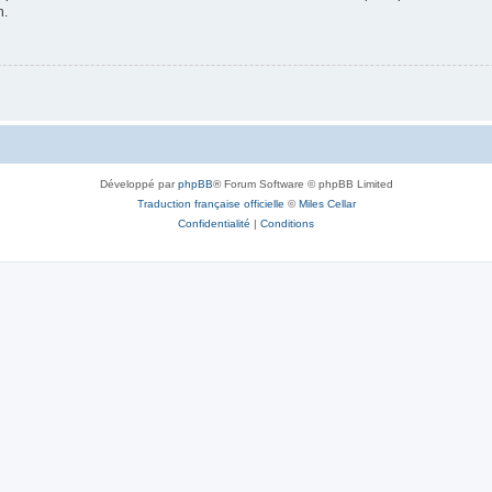
n.
Développé par
phpBB
® Forum Software © phpBB Limited
Traduction française officielle
©
Miles Cellar
Confidentialité
|
Conditions