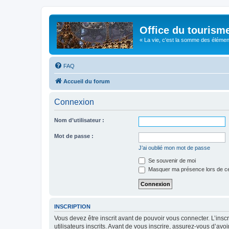
Office du tourism
« La vie, c'est la somme des éléments 
FAQ
Accueil du forum
Connexion
Nom d’utilisateur :
Mot de passe :
J’ai oublié mon mot de passe
Se souvenir de moi
Masquer ma présence lors de ce
INSCRIPTION
Vous devez être inscrit avant de pouvoir vous connecter. L’ins
utilisateurs inscrits. Avant de vous inscrire, assurez-vous d’avo