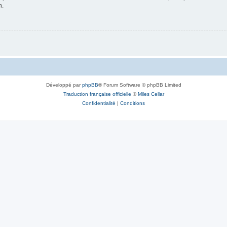
n.
Développé par
phpBB
® Forum Software © phpBB Limited
Traduction française officielle
©
Miles Cellar
Confidentialité
|
Conditions