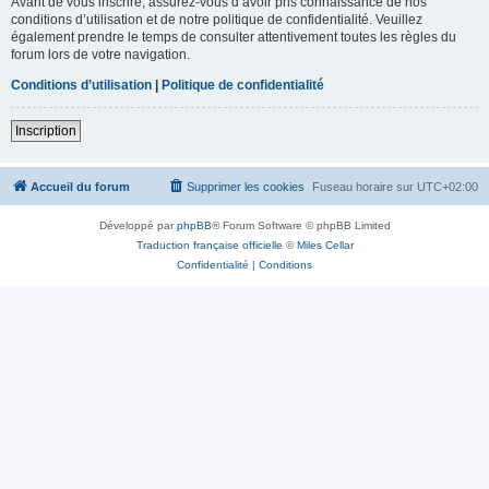
Avant de vous inscrire, assurez-vous d’avoir pris connaissance de nos
conditions d’utilisation et de notre politique de confidentialité. Veuillez
également prendre le temps de consulter attentivement toutes les règles du
forum lors de votre navigation.
Conditions d’utilisation
|
Politique de confidentialité
Inscription
Accueil du forum
Supprimer les cookies
Fuseau horaire sur
UTC+02:00
Développé par
phpBB
® Forum Software © phpBB Limited
Traduction française officielle
©
Miles Cellar
Confidentialité
|
Conditions