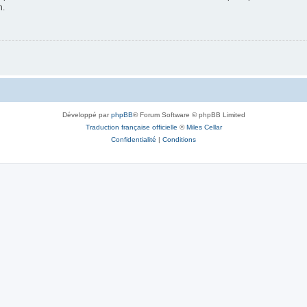
n.
Développé par
phpBB
® Forum Software © phpBB Limited
Traduction française officielle
©
Miles Cellar
Confidentialité
|
Conditions