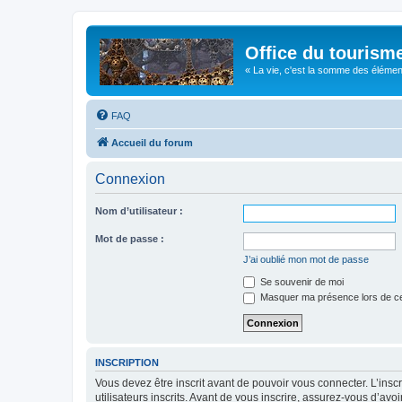
Office du tourism
« La vie, c'est la somme des éléments 
FAQ
Accueil du forum
Connexion
Nom d’utilisateur :
Mot de passe :
J’ai oublié mon mot de passe
Se souvenir de moi
Masquer ma présence lors de ce
INSCRIPTION
Vous devez être inscrit avant de pouvoir vous connecter. L’ins
utilisateurs inscrits. Avant de vous inscrire, assurez-vous d’avo