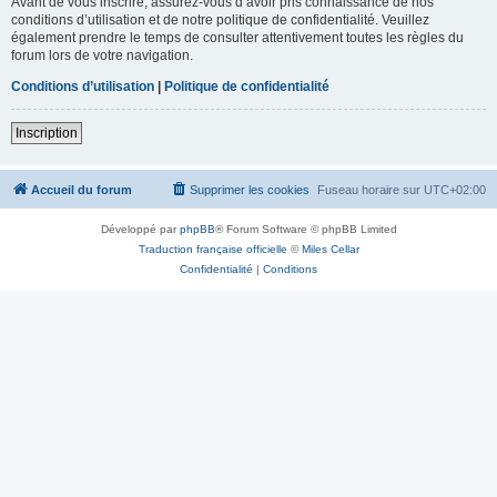
Avant de vous inscrire, assurez-vous d’avoir pris connaissance de nos
conditions d’utilisation et de notre politique de confidentialité. Veuillez
également prendre le temps de consulter attentivement toutes les règles du
forum lors de votre navigation.
Conditions d’utilisation
|
Politique de confidentialité
Inscription
Accueil du forum
Supprimer les cookies
Fuseau horaire sur
UTC+02:00
Développé par
phpBB
® Forum Software © phpBB Limited
Traduction française officielle
©
Miles Cellar
Confidentialité
|
Conditions