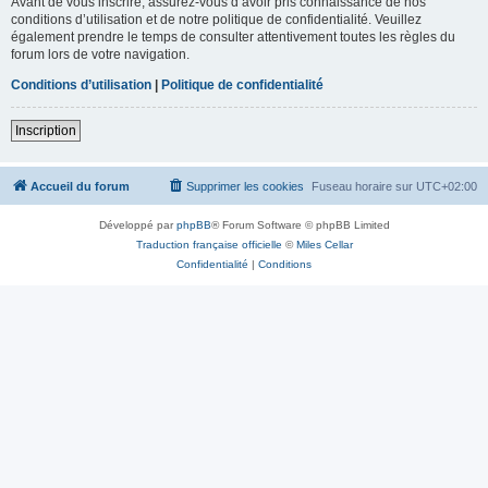
Avant de vous inscrire, assurez-vous d’avoir pris connaissance de nos
conditions d’utilisation et de notre politique de confidentialité. Veuillez
également prendre le temps de consulter attentivement toutes les règles du
forum lors de votre navigation.
Conditions d’utilisation
|
Politique de confidentialité
Inscription
Accueil du forum
Supprimer les cookies
Fuseau horaire sur
UTC+02:00
Développé par
phpBB
® Forum Software © phpBB Limited
Traduction française officielle
©
Miles Cellar
Confidentialité
|
Conditions