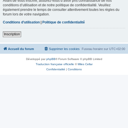
Avant de vous inscrire, assurez-vous d’avoir pris connaissance de nos
conditions d’utilisation et de notre politique de confidentialité. Veuillez
également prendre le temps de consulter attentivement toutes les règles du
forum lors de votre navigation.
Conditions d’utilisation
|
Politique de confidentialité
Inscription
Accueil du forum
Supprimer les cookies
Fuseau horaire sur
UTC+02:00
Développé par
phpBB
® Forum Software © phpBB Limited
Traduction française officielle
©
Miles Cellar
Confidentialité
|
Conditions