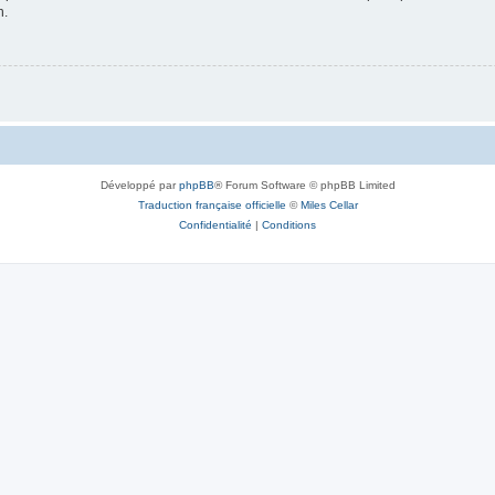
n.
Développé par
phpBB
® Forum Software © phpBB Limited
Traduction française officielle
©
Miles Cellar
Confidentialité
|
Conditions