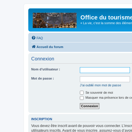
Office du tourism
« La vie, c'est la somme des éléments 
FAQ
Accueil du forum
Connexion
Nom d’utilisateur :
Mot de passe :
J’ai oublié mon mot de passe
Se souvenir de moi
Masquer ma présence lors de ce
INSCRIPTION
Vous devez être inscrit avant de pouvoir vous connecter. L’ins
utilisateurs inscrits. Avant de vous inscrire, assurez-vous d’avo