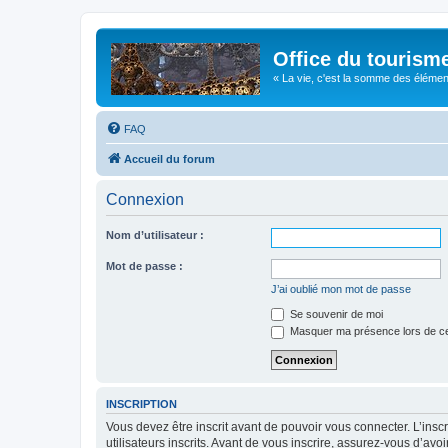
Office du tourism
« La vie, c'est la somme des éléments 
FAQ
Accueil du forum
Connexion
Nom d’utilisateur :
Mot de passe :
J’ai oublié mon mot de passe
Se souvenir de moi
Masquer ma présence lors de ce
INSCRIPTION
Vous devez être inscrit avant de pouvoir vous connecter. L’ins
utilisateurs inscrits. Avant de vous inscrire, assurez-vous d’avo