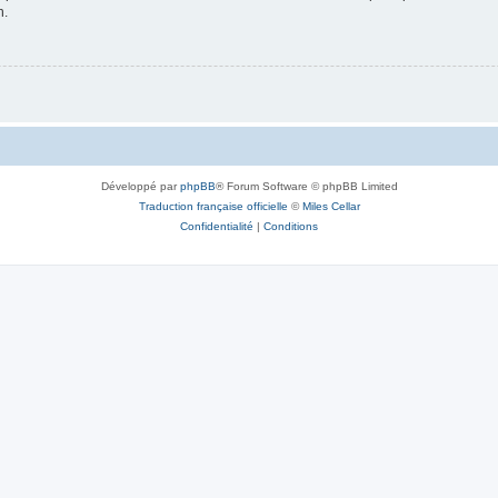
n.
Développé par
phpBB
® Forum Software © phpBB Limited
Traduction française officielle
©
Miles Cellar
Confidentialité
|
Conditions