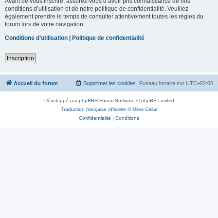
Avant de vous inscrire, assurez-vous d’avoir pris connaissance de nos
conditions d’utilisation et de notre politique de confidentialité. Veuillez
également prendre le temps de consulter attentivement toutes les règles du
forum lors de votre navigation.
Conditions d’utilisation
|
Politique de confidentialité
Inscription
Accueil du forum
Supprimer les cookies
Fuseau horaire sur
UTC+02:00
Développé par
phpBB
® Forum Software © phpBB Limited
Traduction française officielle
©
Miles Cellar
Confidentialité
|
Conditions