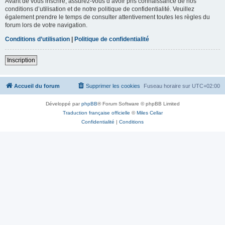
Avant de vous inscrire, assurez-vous d’avoir pris connaissance de nos
conditions d’utilisation et de notre politique de confidentialité. Veuillez
également prendre le temps de consulter attentivement toutes les règles du
forum lors de votre navigation.
Conditions d’utilisation
|
Politique de confidentialité
Inscription
Accueil du forum
Supprimer les cookies
Fuseau horaire sur
UTC+02:00
Développé par
phpBB
® Forum Software © phpBB Limited
Traduction française officielle
©
Miles Cellar
Confidentialité
|
Conditions