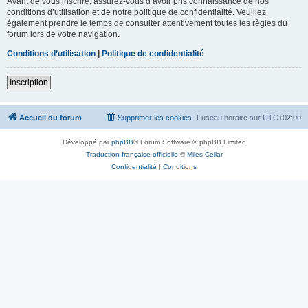
Avant de vous inscrire, assurez-vous d’avoir pris connaissance de nos
conditions d’utilisation et de notre politique de confidentialité. Veuillez
également prendre le temps de consulter attentivement toutes les règles du
forum lors de votre navigation.
Conditions d’utilisation
|
Politique de confidentialité
Inscription
Accueil du forum
Supprimer les cookies
Fuseau horaire sur
UTC+02:00
Développé par
phpBB
® Forum Software © phpBB Limited
Traduction française officielle
©
Miles Cellar
Confidentialité
|
Conditions