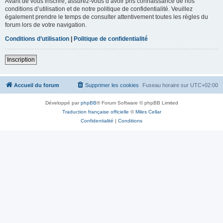
Avant de vous inscrire, assurez-vous d’avoir pris connaissance de nos
conditions d’utilisation et de notre politique de confidentialité. Veuillez
également prendre le temps de consulter attentivement toutes les règles du
forum lors de votre navigation.
Conditions d’utilisation
|
Politique de confidentialité
Inscription
Accueil du forum
Supprimer les cookies
Fuseau horaire sur
UTC+02:00
Développé par
phpBB
® Forum Software © phpBB Limited
Traduction française officielle
©
Miles Cellar
Confidentialité
|
Conditions