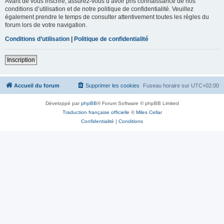
Avant de vous inscrire, assurez-vous d’avoir pris connaissance de nos
conditions d’utilisation et de notre politique de confidentialité. Veuillez
également prendre le temps de consulter attentivement toutes les règles du
forum lors de votre navigation.
Conditions d’utilisation
|
Politique de confidentialité
Inscription
Accueil du forum
Supprimer les cookies
Fuseau horaire sur
UTC+02:00
Développé par
phpBB
® Forum Software © phpBB Limited
Traduction française officielle
©
Miles Cellar
Confidentialité
|
Conditions