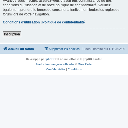
Avant de vous inscrire, assurez-vous d’avoir pris connaissance de nos
conditions d’utilisation et de notre politique de confidentialité. Veuillez
également prendre le temps de consulter attentivement toutes les règles du
forum lors de votre navigation.
Conditions d’utilisation
|
Politique de confidentialité
Inscription
Accueil du forum
Supprimer les cookies
Fuseau horaire sur
UTC+02:00
Développé par
phpBB
® Forum Software © phpBB Limited
Traduction française officielle
©
Miles Cellar
Confidentialité
|
Conditions