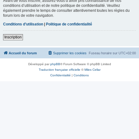
Avant de vous inscrire, assurez-vous d’avoir pris connaissance de nos
conditions d’utilisation et de notre politique de confidentialité. Veuillez
également prendre le temps de consulter attentivement toutes les règles du
forum lors de votre navigation.
Conditions d’utilisation
|
Politique de confidentialité
Inscription
Accueil du forum
Supprimer les cookies
Fuseau horaire sur
UTC+02:00
Développé par
phpBB
® Forum Software © phpBB Limited
Traduction française officielle
©
Miles Cellar
Confidentialité
|
Conditions