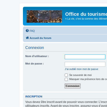
Office du tourism
« La vie, c'est la somme des éléments 
FAQ
Accueil du forum
Connexion
Nom d’utilisateur :
Mot de passe :
J’ai oublié mon mot de passe
Se souvenir de moi
Masquer ma présence lors de ce
INSCRIPTION
Vous devez être inscrit avant de pouvoir vous connecter. L’ins
utilisateurs inscrits. Avant de vous inscrire, assurez-vous d’avo