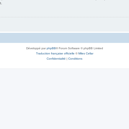
n.
Développé par
phpBB
® Forum Software © phpBB Limited
Traduction française officielle
©
Miles Cellar
Confidentialité
|
Conditions