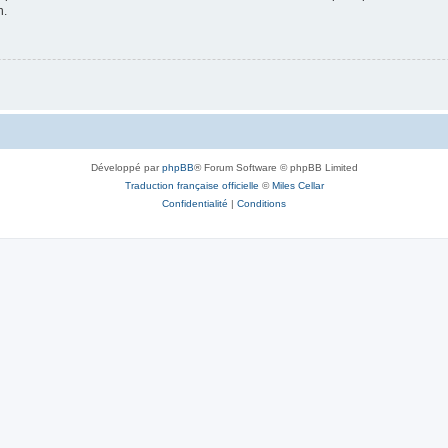
n.
Développé par
phpBB
® Forum Software © phpBB Limited
Traduction française officielle
©
Miles Cellar
Confidentialité
|
Conditions