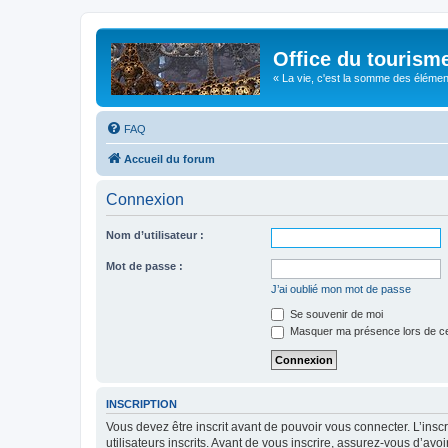
Office du tourism
« La vie, c'est la somme des éléments 
FAQ
Accueil du forum
Connexion
Nom d’utilisateur :
Mot de passe :
J’ai oublié mon mot de passe
Se souvenir de moi
Masquer ma présence lors de ce
INSCRIPTION
Vous devez être inscrit avant de pouvoir vous connecter. L’ins
utilisateurs inscrits. Avant de vous inscrire, assurez-vous d’avo