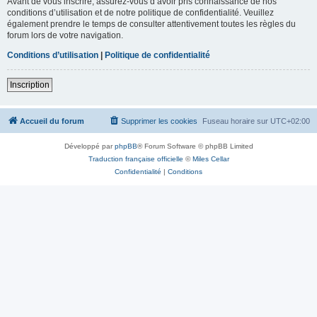
Avant de vous inscrire, assurez-vous d’avoir pris connaissance de nos
conditions d’utilisation et de notre politique de confidentialité. Veuillez
également prendre le temps de consulter attentivement toutes les règles du
forum lors de votre navigation.
Conditions d’utilisation
|
Politique de confidentialité
Inscription
Accueil du forum
Supprimer les cookies
Fuseau horaire sur
UTC+02:00
Développé par
phpBB
® Forum Software © phpBB Limited
Traduction française officielle
©
Miles Cellar
Confidentialité
|
Conditions