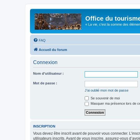
Office du tourism
« La vie, c'est la somme des éléments 
FAQ
Accueil du forum
Connexion
Nom d’utilisateur :
Mot de passe :
J’ai oublié mon mot de passe
Se souvenir de moi
Masquer ma présence lors de ce
INSCRIPTION
Vous devez être inscrit avant de pouvoir vous connecter. L’ins
utilisateurs inscrits. Avant de vous inscrire, assurez-vous d’avo