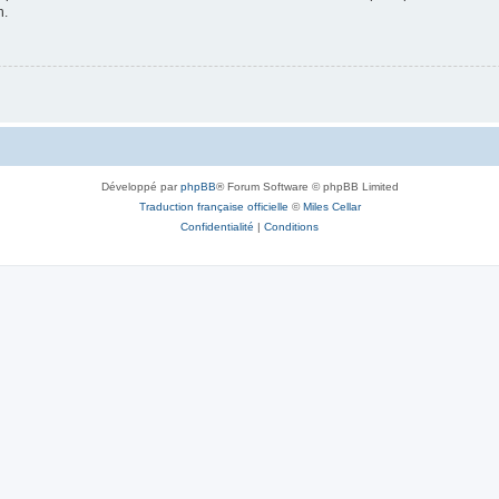
n.
Développé par
phpBB
® Forum Software © phpBB Limited
Traduction française officielle
©
Miles Cellar
Confidentialité
|
Conditions