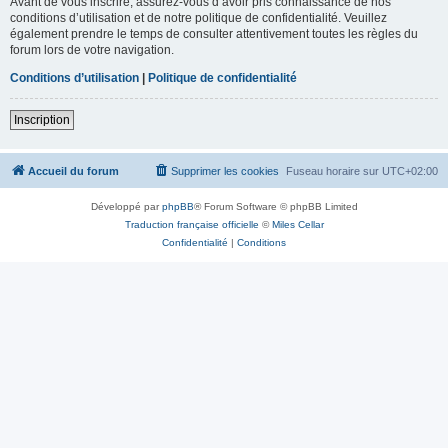
Avant de vous inscrire, assurez-vous d’avoir pris connaissance de nos
conditions d’utilisation et de notre politique de confidentialité. Veuillez
également prendre le temps de consulter attentivement toutes les règles du
forum lors de votre navigation.
Conditions d’utilisation
|
Politique de confidentialité
Inscription
Accueil du forum
Supprimer les cookies
Fuseau horaire sur
UTC+02:00
Développé par
phpBB
® Forum Software © phpBB Limited
Traduction française officielle
©
Miles Cellar
Confidentialité
|
Conditions