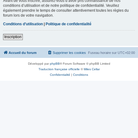
Avant de vous inscrire, assurez-vous d’avoir pris connaissance de nos
conditions d’utilisation et de notre politique de confidentialité. Veuillez
également prendre le temps de consulter attentivement toutes les règles du
forum lors de votre navigation.
Conditions d’utilisation
|
Politique de confidentialité
Inscription
Accueil du forum
Supprimer les cookies
Fuseau horaire sur
UTC+02:00
Développé par
phpBB
® Forum Software © phpBB Limited
Traduction française officielle
©
Miles Cellar
Confidentialité
|
Conditions