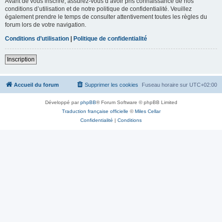
Avant de vous inscrire, assurez-vous d’avoir pris connaissance de nos
conditions d’utilisation et de notre politique de confidentialité. Veuillez
également prendre le temps de consulter attentivement toutes les règles du
forum lors de votre navigation.
Conditions d’utilisation
|
Politique de confidentialité
Inscription
Accueil du forum
Supprimer les cookies
Fuseau horaire sur
UTC+02:00
Développé par
phpBB
® Forum Software © phpBB Limited
Traduction française officielle
©
Miles Cellar
Confidentialité
|
Conditions