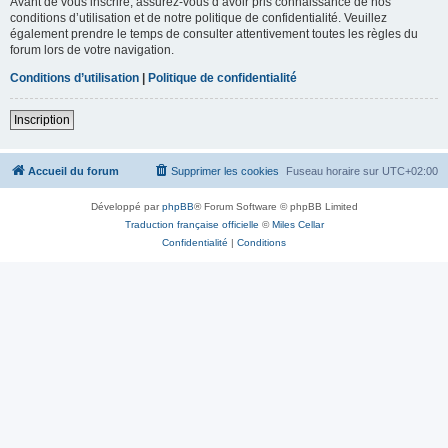
Avant de vous inscrire, assurez-vous d’avoir pris connaissance de nos
conditions d’utilisation et de notre politique de confidentialité. Veuillez
également prendre le temps de consulter attentivement toutes les règles du
forum lors de votre navigation.
Conditions d’utilisation
|
Politique de confidentialité
Inscription
Accueil du forum
Supprimer les cookies
Fuseau horaire sur
UTC+02:00
Développé par
phpBB
® Forum Software © phpBB Limited
Traduction française officielle
©
Miles Cellar
Confidentialité
|
Conditions