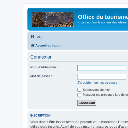
Office du tourism
« La vie, c'est la somme des éléments 
FAQ
Accueil du forum
Connexion
Nom d’utilisateur :
Mot de passe :
J’ai oublié mon mot de passe
Se souvenir de moi
Masquer ma présence lors de ce
INSCRIPTION
Vous devez être inscrit avant de pouvoir vous connecter. L’ins
utilisateurs inscrits. Avant de vous inscrire, assurez-vous d’avo