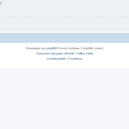
n.
Développé par
phpBB
® Forum Software © phpBB Limited
Traduction française officielle
©
Miles Cellar
Confidentialité
|
Conditions