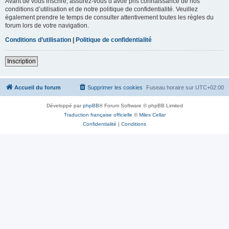
Avant de vous inscrire, assurez-vous d’avoir pris connaissance de nos
conditions d’utilisation et de notre politique de confidentialité. Veuillez
également prendre le temps de consulter attentivement toutes les règles du
forum lors de votre navigation.
Conditions d’utilisation
|
Politique de confidentialité
Inscription
Accueil du forum
Supprimer les cookies
Fuseau horaire sur
UTC+02:00
Développé par
phpBB
® Forum Software © phpBB Limited
Traduction française officielle
©
Miles Cellar
Confidentialité
|
Conditions