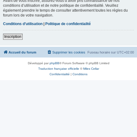
Avant de vous inscrire, assurez-vous d’avoir pris connaissance de nos
conditions d’utilisation et de notre politique de confidentialité. Veuillez
également prendre le temps de consulter attentivement toutes les règles du
forum lors de votre navigation.
Conditions d’utilisation
|
Politique de confidentialité
Inscription
Accueil du forum
Supprimer les cookies
Fuseau horaire sur
UTC+02:00
Développé par
phpBB
® Forum Software © phpBB Limited
Traduction française officielle
©
Miles Cellar
Confidentialité
|
Conditions