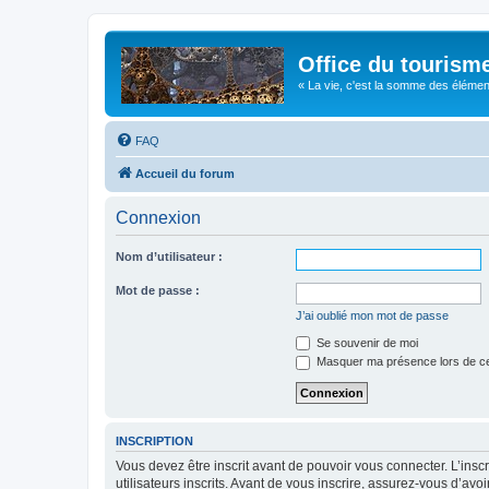
Office du tourism
« La vie, c'est la somme des éléments 
FAQ
Accueil du forum
Connexion
Nom d’utilisateur :
Mot de passe :
J’ai oublié mon mot de passe
Se souvenir de moi
Masquer ma présence lors de ce
INSCRIPTION
Vous devez être inscrit avant de pouvoir vous connecter. L’ins
utilisateurs inscrits. Avant de vous inscrire, assurez-vous d’avo