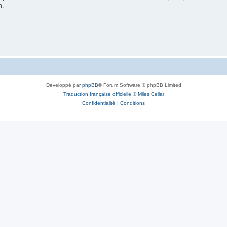
n.
Développé par
phpBB
® Forum Software © phpBB Limited
Traduction française officielle
©
Miles Cellar
Confidentialité
|
Conditions