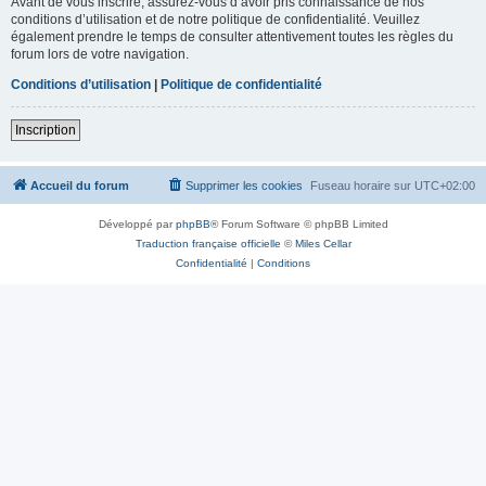
Avant de vous inscrire, assurez-vous d’avoir pris connaissance de nos
conditions d’utilisation et de notre politique de confidentialité. Veuillez
également prendre le temps de consulter attentivement toutes les règles du
forum lors de votre navigation.
Conditions d’utilisation
|
Politique de confidentialité
Inscription
Accueil du forum
Supprimer les cookies
Fuseau horaire sur
UTC+02:00
Développé par
phpBB
® Forum Software © phpBB Limited
Traduction française officielle
©
Miles Cellar
Confidentialité
|
Conditions