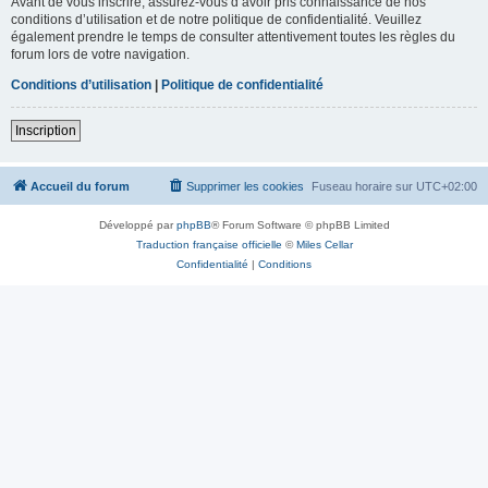
Avant de vous inscrire, assurez-vous d’avoir pris connaissance de nos
conditions d’utilisation et de notre politique de confidentialité. Veuillez
également prendre le temps de consulter attentivement toutes les règles du
forum lors de votre navigation.
Conditions d’utilisation
|
Politique de confidentialité
Inscription
Accueil du forum
Supprimer les cookies
Fuseau horaire sur
UTC+02:00
Développé par
phpBB
® Forum Software © phpBB Limited
Traduction française officielle
©
Miles Cellar
Confidentialité
|
Conditions