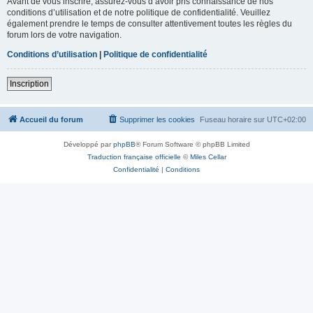
Avant de vous inscrire, assurez-vous d’avoir pris connaissance de nos
conditions d’utilisation et de notre politique de confidentialité. Veuillez
également prendre le temps de consulter attentivement toutes les règles du
forum lors de votre navigation.
Conditions d’utilisation
|
Politique de confidentialité
Inscription
Accueil du forum
Supprimer les cookies
Fuseau horaire sur
UTC+02:00
Développé par
phpBB
® Forum Software © phpBB Limited
Traduction française officielle
©
Miles Cellar
Confidentialité
|
Conditions