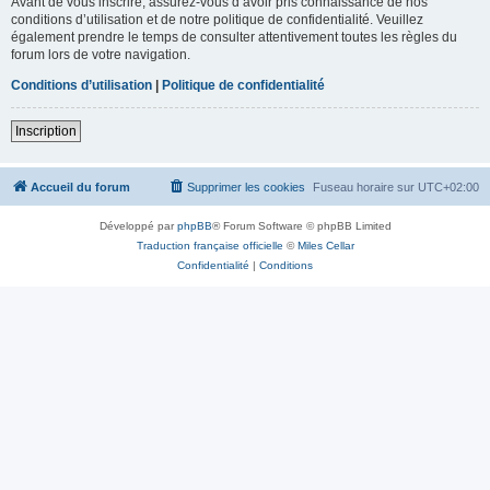
Avant de vous inscrire, assurez-vous d’avoir pris connaissance de nos
conditions d’utilisation et de notre politique de confidentialité. Veuillez
également prendre le temps de consulter attentivement toutes les règles du
forum lors de votre navigation.
Conditions d’utilisation
|
Politique de confidentialité
Inscription
Accueil du forum
Supprimer les cookies
Fuseau horaire sur
UTC+02:00
Développé par
phpBB
® Forum Software © phpBB Limited
Traduction française officielle
©
Miles Cellar
Confidentialité
|
Conditions