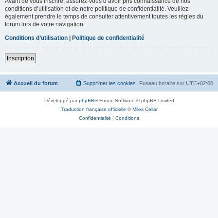
Avant de vous inscrire, assurez-vous d’avoir pris connaissance de nos
conditions d’utilisation et de notre politique de confidentialité. Veuillez
également prendre le temps de consulter attentivement toutes les règles du
forum lors de votre navigation.
Conditions d’utilisation
|
Politique de confidentialité
Inscription
Accueil du forum
Supprimer les cookies
Fuseau horaire sur
UTC+02:00
Développé par
phpBB
® Forum Software © phpBB Limited
Traduction française officielle
©
Miles Cellar
Confidentialité
|
Conditions