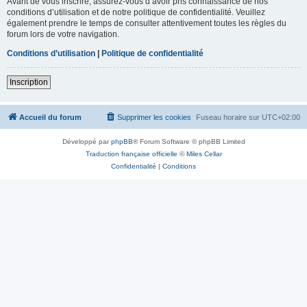
Avant de vous inscrire, assurez-vous d’avoir pris connaissance de nos
conditions d’utilisation et de notre politique de confidentialité. Veuillez
également prendre le temps de consulter attentivement toutes les règles du
forum lors de votre navigation.
Conditions d’utilisation
|
Politique de confidentialité
Inscription
Accueil du forum
Supprimer les cookies
Fuseau horaire sur
UTC+02:00
Développé par
phpBB
® Forum Software © phpBB Limited
Traduction française officielle
©
Miles Cellar
Confidentialité
|
Conditions