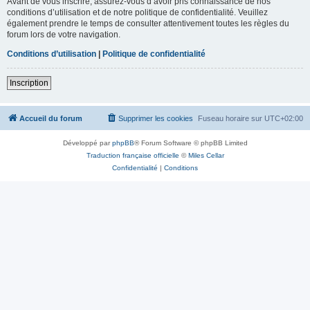
Avant de vous inscrire, assurez-vous d’avoir pris connaissance de nos
conditions d’utilisation et de notre politique de confidentialité. Veuillez
également prendre le temps de consulter attentivement toutes les règles du
forum lors de votre navigation.
Conditions d’utilisation
|
Politique de confidentialité
Inscription
Accueil du forum
Supprimer les cookies
Fuseau horaire sur
UTC+02:00
Développé par
phpBB
® Forum Software © phpBB Limited
Traduction française officielle
©
Miles Cellar
Confidentialité
|
Conditions